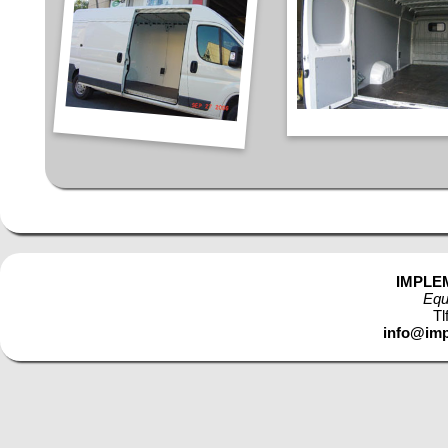
IMPLE
Equ
Tl
info@imp